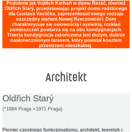
Podobnie jak Vojtěch Kerhart w domu Řezáč, również
Oldřich Starý, przedstawiając projekt domu rodzinnego
dla Gustava Vaváčka, zaprezentował swego rodzaju
oszczędny wariant Nowej Rzeczowości. Dom
charakteryzuje się osiowością i symetrią, rozkład
pomieszczeń powtarza się na obu kondygnacjach.
Trzecia kondygnacja zakończona jest dużym, dobrze
nasłonecznionym tarasem, który powstał kosztem
przestrzeni mieszkalnej.
Architekt
Oldřich Starý
(*1884 Praga +1971 Praga)
Pionier czeskiego funkcjonalizmu, architekt, teoretyk i