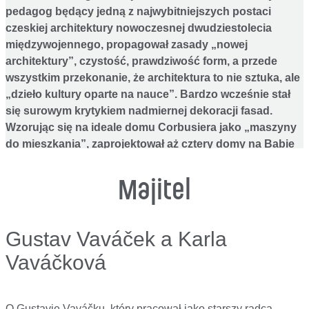
pedagog będący jedną z najwybitniejszych postaci
czeskiej architektury nowoczesnej dwudziestolecia
międzywojennego, propagował zasady „nowej
architektury”, czystość, prawdziwość form, a przede
wszystkim przekonanie, że architektura to nie sztuka, ale
„dzieło kultury oparte na nauce”. Bardzo wcześnie stał
się surowym krytykiem nadmiernej dekoracji fasad.
Wzorując się na ideale domu Corbusiera jako „maszyny
do mieszkania”, zaprojektował aż cztery domy na Babie
(Heřman, Bouda, Vaváček i Sutnar). Jest autorem domu
pałacowego w alei Národní třída w Pradze, który
Majitel
zaprojektował w 1936 roku dla Czechosłowackiego
Związku Twórczego. Był jego prezesem od 1935 roku.
Przewodniczył także Klubowi Architektów oraz był
Gustav Vaváček a Karla
redaktorem magazynu funkcjonalistycznego Stavba
Vaváčková
[Budowa]
. Został profesorem, a później rektorem
Politechniki w Pradze.
1903-1909
O Gustavie Vaváčku, który pracował jako starszy radca