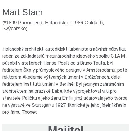
Mart Stam
(*1899 Purmerend, Holandsko +1986 Goldach,
Švýcarsko)
Holandský architekt-autodidakt, urbanista a návrhář nábytku,
jeden ze zakladatelů mezinárodního ideového spolku C.I.A.M.,
působil v ateliérech Hanse Poelziga a Bruno Tauta, byl
ředitelem Školy průmyslového designu v Amsterodamu, poté
rektorem Akademie výtvarných umění v Drážďanech, dále
ředitelem Institutu umění v Berlíně. Byl jediným zahraničním
architektem na pražské Babě, kde vyprojektoval vilu pro
stavitele Paličku a jeho ženu Emílii, jimž učarovala jeho tvorba
na výstavě ve Stuttgartu 1927. Ikonické je jeho jídelní křeslo
pro firmu Thonet.
1917-1919
Majitel
studium na Královské škole výtvarných umění v Amsterdamu