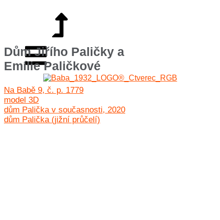
Dům Jiřího Paličky a
Emílie Paličkové
Na Babě 9, č. p. 1779
model 3D
dům Palička v současnosti, 2020
dům Palička (jižní průčelí)