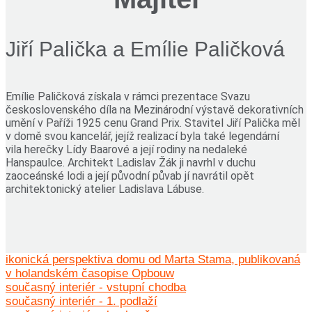
1919
práce v kanceláři architektů Marinuse Jana Grandprého
Jiří Palička a Emílie Paličková
Moliéra, Pietera Verhagena a Alberta J.T. Koka v Rotterdamu
1920-1922
vězněn za odepření vojenské služby
Emílie Paličková získala v rámci prezentace Svazu
1922
československého díla na Mezinárodní výstavě dekorativních
práce na regulačním plánu města Haagu
umění v Paříži 1925 cenu Grand Prix. Stavitel Jiří Palička měl
odchod do Berlína, spolupráce s Maxem Tautem a s El
v domě svou kancelář, jejíž realizací byla také legendární
vila herečky Lídy Baarové a její rodiny na nedaleké
Lissitzkym
Hanspaulce. Architekt Ladislav Žák ji navrhl v duchu
1923
zaoceánské lodi a její původní půvab jí navrátil opět
spoluzakladatel architektonického magazínu ABC v Curychu
architektonický atelier Ladislava Lábuse.
1923-1924
práce v kanceláři Karla Mosera v Curychu
1925-1928
člen holandské skupiny architektů De 8 později De 8 en
ikonická perspektiva domu od Marta Stama, publikovaná
Opbouw
v holandském časopise Opbouw
1926-1927
současný interiér - vstupní chodba
práce v kanceláři Brinkman a Van der Vlugt v Rotterdamu
současný interiér - 1. podlaží