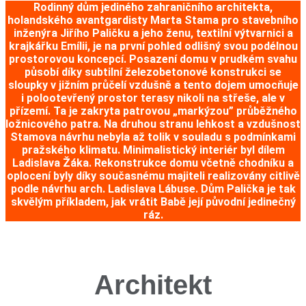
Rodinný dům jediného zahraničního architekta,
holandského avantgardisty Marta Stama pro stavebního
inženýra Jiřího Paličku a jeho ženu, textilní výtvarnici a
krajkářku Emílii, je na první pohled odlišný svou podélnou
prostorovou koncepcí. Posazení domu v prudkém svahu
působí díky subtilní železobetonové konstrukci se
sloupky v jižním průčelí vzdušně a tento dojem umocňuje
i polootevřený prostor terasy nikoli na střeše, ale v
přízemí. Ta je zakryta patrovou „markýzou” průběžného
ložnicového patra. Na druhou stranu lehkost a vzdušnost
Stamova návrhu nebyla až tolik v souladu s podmínkami
pražského klimatu. Minimalistický interiér byl dílem
Ladislava Žáka. Rekonstrukce domu včetně chodníku a
oplocení byly díky současnému majiteli realizovány citlivě
podle návrhu arch. Ladislava Lábuse. Dům Palička je tak
skvělým příkladem, jak vrátit Babě její původní jedinečný
ráz.
Architekt