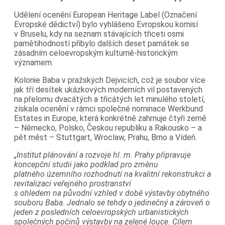
Udělení ocenění European Heritage Label (Označení
Evropské dědictví) bylo vyhlášeno Evropskou komisí
v Bruselu, kdy na seznam stávajících třiceti osmi
pamětihodností přibylo dalších deset památek se
zásadním celoevropským kulturně-historickým
významem.
Kolonie Baba v pražských Dejvicích, což je soubor více
jak tří desítek ukázkových moderních vil postavených
na přelomu dvacátých a třicátých let minulého století,
získala ocenění v rámci společné nominace Werkbund
Estates in Europe, která konkrétně zahrnuje čtyři země
– Německo, Polsko, Českou republiku a Rakousko – a
pět měst – Stuttgart, Wroclaw, Prahu, Brno a Vídeň.
„Institut plánování a rozvoje hl. m. Prahy připravuje
koncepční studii jako podklad pro změnu
platného územního rozhodnutí na kvalitní rekonstrukci a
revitalizaci veřejného prostranství
s ohledem na původní vzhled v době výstavby obytného
souboru Baba. Jednalo se tehdy o jedinečný a zároveň o
jeden z posledních celoevropských urbanistických
společných počinů výstavby na zelené louce. Cílem