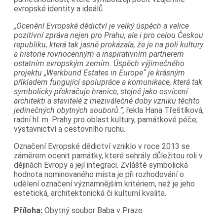
evropské identity a ideálů.
„Ocenění Evropské dědictví je velký úspěch a velice
pozitivní zpráva nejen pro Prahu, ale i pro celou Českou
republiku, která tak jasně prokázala, že je na poli kultury
a historie rovnocenným a inspirativním partnerem
ostatním evropským zemím. Úspěch výjimečného
projektu „Werkbund Estates in Europe“ je krásným
příkladem fungující spolupráce a komunikace, která tak
symbolicky překračuje hranice, stejně jako osvícení
architekti a stavitelé z meziválečné doby vzniku těchto
jedinečných obytných souborů.”,
řekla Hana Třeštíková,
radní hl. m. Prahy pro oblast kultury, památkové péče,
výstavnictví a cestovního ruchu.
Označení Evropské dědictví vzniklo v roce 2013 se
záměrem ocenit památky, které sehrály důležitou roli v
dějinách Evropy a její integraci. Zvláště symbolická
hodnota nominovaného místa je při rozhodování o
udělení označení významnějším kritériem, než je jeho
estetická, architektonická či kulturní kvalita.
Příloha:
Obytný soubor Baba v Praze