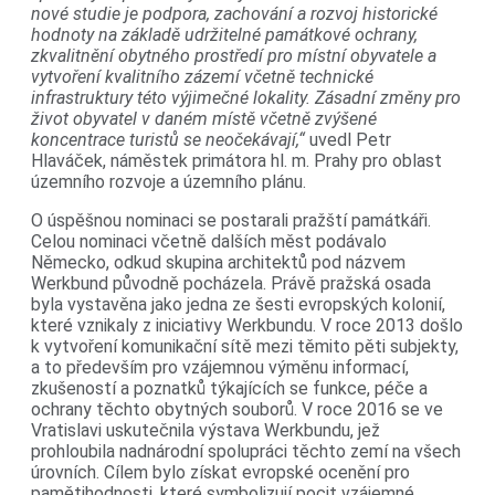
nové studie je podpora, zachování a rozvoj historické
hodnoty na základě udržitelné památkové ochrany,
zkvalitnění obytného prostředí pro místní obyvatele a
vytvoření kvalitního zázemí včetně technické
infrastruktury této výjimečné lokality. Zásadní změny pro
život obyvatel v daném místě včetně zvýšené
koncentrace turistů se neočekávají,“
uvedl Petr
Hlaváček, náměstek primátora hl. m. Prahy pro oblast
územního rozvoje a územního plánu.
O úspěšnou nominaci se postarali pražští památkáři.
Celou nominaci včetně dalších měst podávalo
Německo, odkud skupina architektů pod názvem
Werkbund původně pocházela. Právě pražská osada
byla vystavěna jako jedna ze šesti evropských kolonií,
které vznikaly z iniciativy Werkbundu. V roce 2013 došlo
k vytvoření komunikační sítě mezi těmito pěti subjekty,
a to především pro vzájemnou výměnu informací,
zkušeností a poznatků týkajících se funkce, péče a
ochrany těchto obytných souborů. V roce 2016 se ve
Vratislavi uskutečnila výstava Werkbundu, jež
prohloubila nadnárodní spolupráci těchto zemí na všech
úrovních. Cílem bylo získat evropské ocenění pro
pamětihodnosti, které symbolizují pocit vzájemné