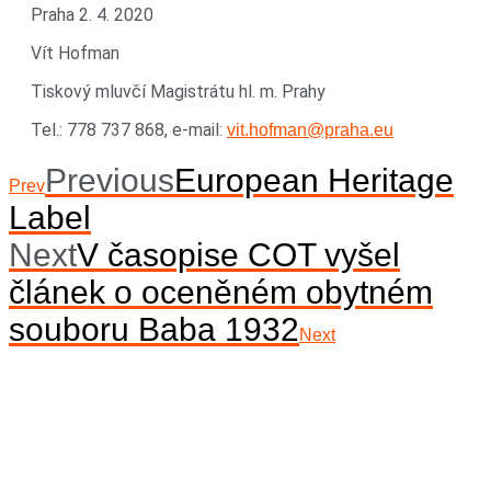
Praha 2. 4. 2020
Vít Hofman
Tiskový mluvčí Magistrátu hl. m. Prahy
Tel.: 778 737 868, e-mail:
vit.hofman@praha.eu
Previous
European Heritage
Prev
Label
Next
V časopise COT vyšel
článek o oceněném obytném
souboru Baba 1932
Next