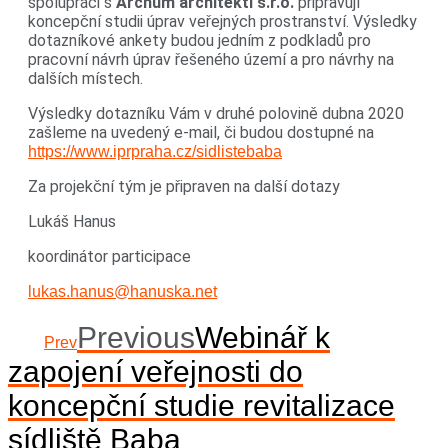
spolupráci s
Archum architekti s.r.o.
připravují
koncepční studii úprav veřejných prostranství. Výsledky
dotazníkové ankety budou jedním z podkladů pro
pracovní návrh úprav řešeného území a pro návrhy na
dalších místech.
Výsledky dotazníku Vám v druhé polovině dubna 2020
zašleme na uvedený e-mail, či budou dostupné na
https://www.iprpraha.cz/sidlistebaba
Za projekční tým je připraven na další dotazy
Lukáš Hanus
koordinátor participace
lukas.hanus@hanuska.net
Previous
Webinář k
Prev
zapojení veřejnosti do
koncepční studie revitalizace
sídliště Baba