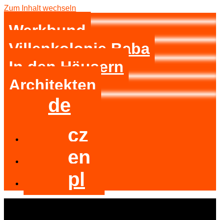
Zum Inhalt wechseln
Werkbund
Villenkolonie Baba
In den Häusern
Architekten
de
cz
en
pl